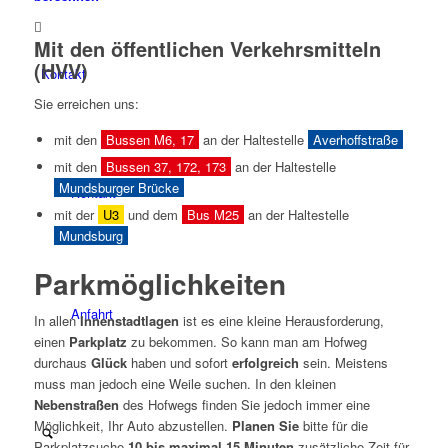
Mit den öffentlichen Verkehrsmitteln
(HVV)
Kontakt
Sie erreichen uns:
mit den
Bussen M6, 17
an der Haltestelle
Averhoffstraße
mit den
Bussen 37, 172, 173
an der Haltestelle
Mundsburger Brücke
Kontakt
mit der
U3
und dem
Bus M25
an der Haltestelle
Mundsburg
Parkmöglichkeiten
Anfahrt
In allen
Innenstadtlagen
ist es eine kleine Herausforderung,
einen
Parkplatz
zu bekommen. So kann man am Hofweg
durchaus
Glück
haben und sofort
erfolgreich
sein. Meistens
muss man jedoch eine Weile suchen. In den kleinen
Nebenstraßen
des Hofwegs finden Sie jedoch immer eine
Möglichkeit, Ihr Auto abzustellen.
Planen Sie
bitte für die
Parkplatzsuche
10 bis maximal 15 Minuten
zusätzliche Zeit für