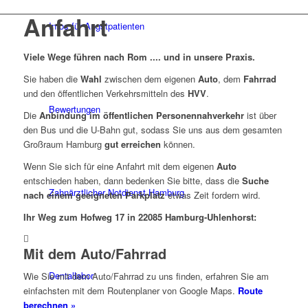
Anfahrt
Infos für Angstpatienten
Viele Wege führen nach Rom .... und in unsere Praxis.
Sie haben die
Wahl
zwischen dem eigenen
Auto
, dem
Fahrrad
und den öffentlichen Verkehrsmitteln des
HVV
.
Bewertungen
Die
Anbindung im öffentlichen Personennahverkehr
ist über
den Bus und die U-Bahn gut, sodass Sie uns aus dem gesamten
Großraum Hamburg
gut erreichen
können.
Wenn Sie sich für eine Anfahrt mit dem eigenen
Auto
entschieden haben, dann bedenken Sie bitte, dass die
Suche
Zahnärztlicher Notdienst Hamburg
nach einem geeigneten Parkplatz
etwas Zeit fordern wird.
Ihr Weg zum Hofweg 17 in 22085 Hamburg-Uhlenhorst:
Mit dem Auto/Fahrrad
Dentallabor
Wie Sie mit dem Auto/Fahrrad zu uns finden, erfahren Sie am
einfachsten mit dem Routenplaner von Google Maps.
Route
berechnen »