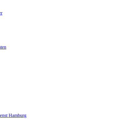
er
nten
ienst Hamburg