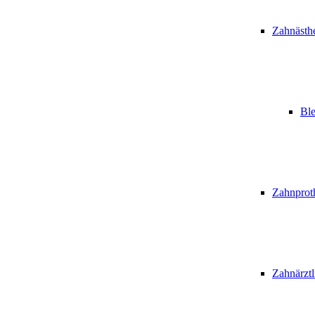
Zahnästhe
Bl
Zahnprot
Zahnärztl