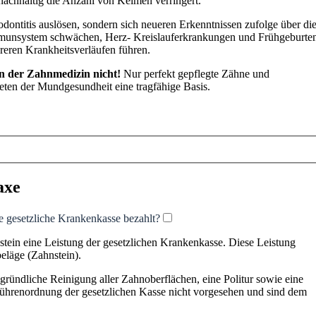
achhaltig die Anzahl von Keimen verringert.
ontitis auslösen, sondern sich neueren Erkenntnissen zufolge über di
mmunsystem schwächen, Herz- Kreislauferkrankungen und Frühgeburte
reren Krankheitsverläufen führen.
in der Zahnmedizin nicht!
Nur perfekt gepflegte Zähne und
eten der Mundgesundheit eine tragfähige Basis.
axe
e gesetzliche Krankenkasse bezahlt?
stein eine Leistung der gesetzlichen Krankenkasse. Diese Leistung
eläge (Zahnstein).
ründliche Reinigung aller Zahnoberflächen, eine Politur sowie eine
bührenordnung der gesetzlichen Kasse nicht vorgesehen und sind dem