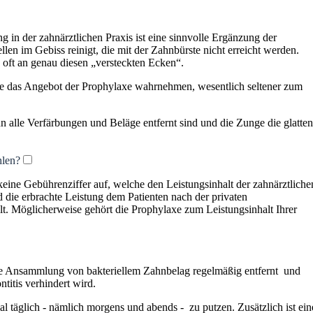
g in der zahnärztlichen Praxis ist eine sinnvolle Ergänzung der
len im Gebiss reinigt, die mit der Zahnbürste nicht erreicht werden.
 oft an genau diesen „versteckten Ecken“.
 die das Angebot der Prophylaxe wahrnehmen, wesentlich seltener zum
nn alle Verfärbungen und Beläge entfernt sind und die Zunge die glatten
hlen?
eine Gebührenziffer auf, welche den Leistungsinhalt der zahnärztliche
d die erbrachte Leistung dem Patienten nach der privaten
t. Möglicherweise gehört die Prophylaxe zum Leistungsinhalt Ihrer
e Ansammlung von bakteriellem Zahnbelag regelmäßig entfernt und
titis verhindert wird.
l täglich - nämlich morgens und abends - zu putzen. Zusätzlich ist ein