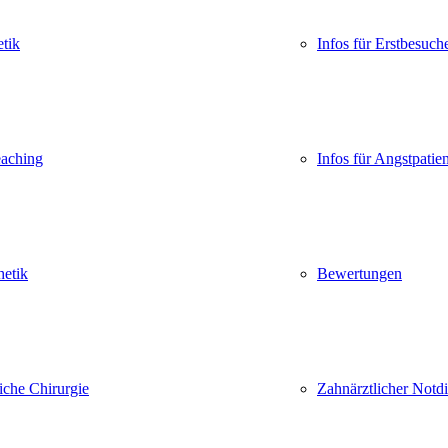
tik
Infos für Erstbesuch
eaching
Infos für Angstpatie
hetik
Bewertungen
iche Chirurgie
Zahnärztlicher Notd